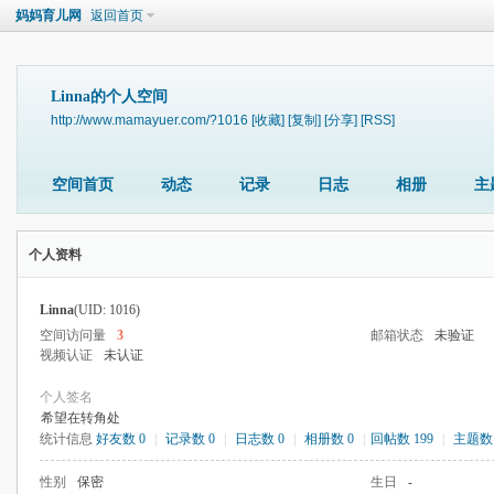
妈妈育儿网
返回首页
Linna的个人空间
http://www.mamayuer.com/?1016
[收藏]
[复制]
[分享]
[RSS]
空间首页
动态
记录
日志
相册
主
个人资料
Linna
(UID: 1016)
空间访问量
3
邮箱状态
未验证
视频认证
未认证
个人签名
希望在转角处
统计信息
好友数 0
|
记录数 0
|
日志数 0
|
相册数 0
|
回帖数 199
|
主题数 
性别
保密
生日
-