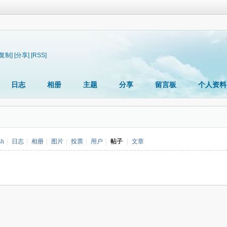
[复制]
[分享]
[RSS]
日志
相册
主题
分享
留言板
个人资料
sh
|
日志
|
相册
|
图片
|
投票
|
用户
|
帖子
|
文章