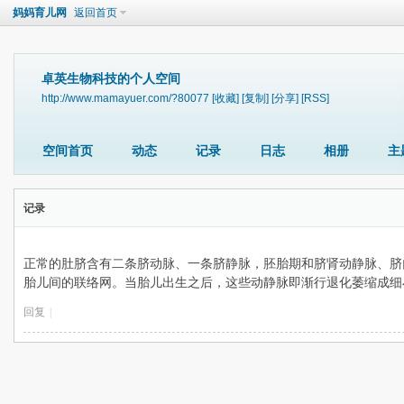
妈妈育儿网
返回首页
卓英生物科技的个人空间
http://www.mamayuer.com/?80077
[收藏]
[复制]
[分享]
[RSS]
空间首页
动态
记录
日志
相册
主
记录
正常的肚脐含有二条脐动脉、一条脐静脉，胚胎期和脐肾动静脉、脐
胎儿间的联络网。当胎儿出生之后，这些动静脉即渐行退化萎缩成细
回复
|