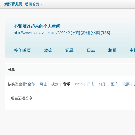
妈妈育儿网
返回首页
心和脑连起来的个人空间
http://www.mamayuer.com/?80242
[收藏]
[复制]
[分享]
[RSS]
空间首页
动态
记录
日志
相册
主
分享
按类型查看:
全部
|
网址
|
视频
|
音乐
|
Flash
|
日志
|
相册
|
图片
|
投票
|
现在还没分享