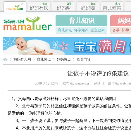
育儿知识
妈妈
育儿热点
怀孕知识
宝宝健康
备孕
怀孕
妈妈育儿网
育儿热点
妈妈热点
查看内容
让孩子不说谎的9条建议
2009-3-12 12:49
|
发布者:
mamayuer
|
评论:
1
|
原作者: webmast
妈
›
›
›
›
1。父母自己要做出好榜样，尽量避免不必要的谎话和借口。
2。父母与孩子间的相互信任和理解是孩子诚实的前提条件。让孩
是爱他的，你能理解他的心情。
3。一旦孩子说了谎，要与孩子一起商量，下一次遇到类似情况用
4。不要用严厉的惩罚来威胁孩子，这个办法往往会让孩子说更多