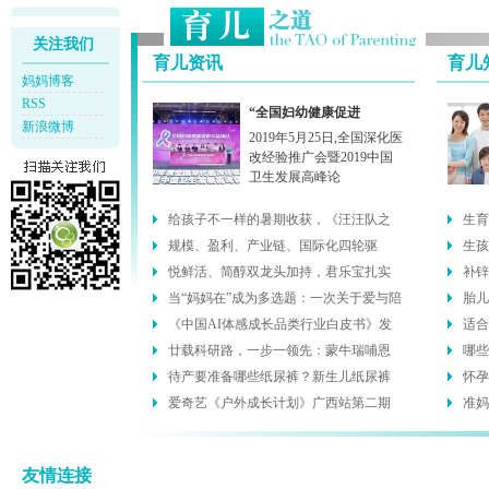
关注我们
育儿资讯
育儿
妈妈博客
RSS
“全国妇幼健康促进
新浪微博
2019年5月25日,全国深化医
改经验推广会暨2019中国
卫生发展高峰论
给孩子不一样的暑期收获，《汪汪队之
生育
小砾与
规模、盈利、产业链、国际化四轮驱
生孩
动，君乐
悦鲜活、简醇双龙头加持，君乐宝扎实
补锌
基本面
当“妈妈在”成为多选题：一次关于爱与陪
胎儿
伴
《中国AI体感成长品类行业白皮书》发
适合
布
廿载科研路，一步一领先：蒙牛瑞哺恩
哪些
持续探
待产要准备哪些纸尿裤？新生儿纸尿裤
怀孕
选购与
爱奇艺《户外成长计划》广西站第二期
准妈
乘势上
友情连接