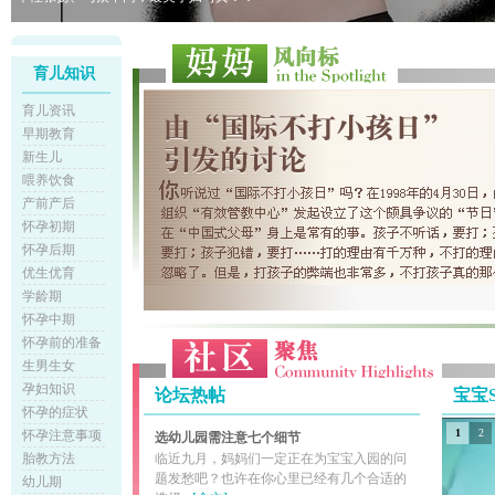
育儿知识
育儿资讯
早期教育
新生儿
喂养饮食
产前产后
怀孕初期
怀孕后期
优生优育
学龄期
怀孕中期
怀孕前的准备
生男生女
孕妇知识
论坛热帖
宝宝
怀孕的症状
1
2
怀孕注意事项
选幼儿园需注意七个细节
胎教方法
临近九月，妈妈们一定正在为宝宝入园的问
题发愁吧？也许在你心里已经有几个合适的
幼儿期