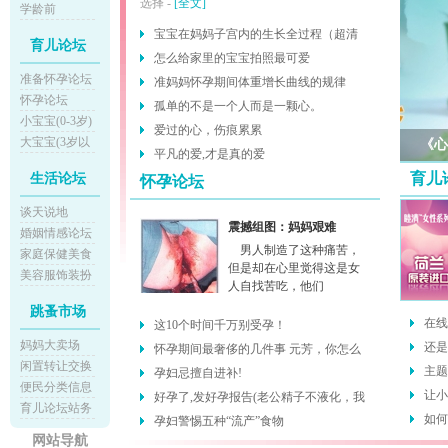
选择 -
[全文]
学龄前
宝宝在妈妈子宫内的生长全过程（超清
育儿论坛
晰！申
怎么给家里的宝宝拍照最可爱
准备怀孕论坛
准妈妈怀孕期间体重增长曲线的规律
怀孕论坛
孤单的不是一个人而是一颗心。
小宝宝(0-3岁)
爱过的心，伤痕累累
大宝宝(3岁以
《心
平凡的爱,才是真的爱
上)
现出
育儿
生活论坛
怀孕论坛
谈天说地
震撼组图：妈妈艰难
婚姻情感论坛
男人制造了这种痛苦，
家庭保健美食
但是却在心里觉得这是女
美容服饰装扮
人自找苦吃，他们
跳蚤市场
在线
这10个时间千万别受孕！
妈妈大卖场
好？
还是
怀孕期间最奢侈的几件事 元芳，你怎么
闲置转让交换
主题
看？
孕妇忌擅自进补!
便民分类信息
让小
好孕了,发好孕报告(老公精子不液化，我
育儿论坛站务
如何
排卵
孕妇警惕五种“流产”食物
网站导航