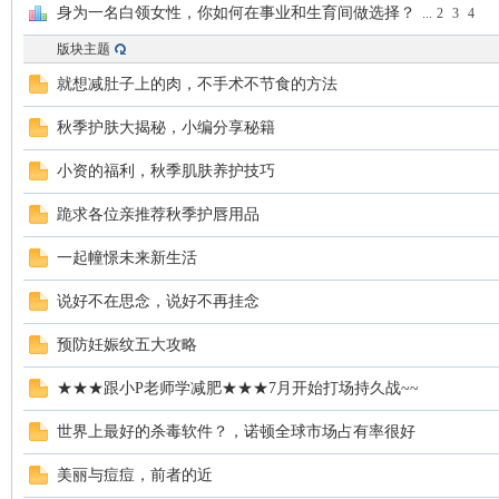
身为一名白领女性，你如何在事业和生育间做选择？
...
2
3
4
妈
版块主题
就想减肚子上的肉，不手术不节食的方法
秋季护肤大揭秘，小编分享秘籍
小资的福利，秋季肌肤养护技巧
跪求各位亲推荐秋季护唇用品
一起幢憬未来新生活
育
说好不在思念，说好不再挂念
预防妊娠纹五大攻略
★★★跟小P老师学减肥★★★7月开始打场持久战~~
世界上最好的杀毒软件？，诺顿全球市场占有率很好
美丽与痘痘，前者的近
儿