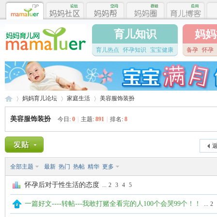
育儿知识
妈妈
育儿热点
怀孕知识
宝宝健康
备孕
怀孕
妈妈育儿论坛
家庭生活
美容服饰装扮
美容服饰装扮
今日:
0
|
主题:
891
|
排名:
8
妈
»
›
›
返
全部主题
最新
热门
热帖
精华
更多
怀孕后对于性生活的态度
...
2
3
4
5
一篇好文----转帖---我敢打赌全看完的人100个会哭99个！！
...
2