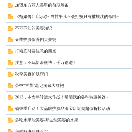
加盟东方丽人美甲的前期筹备
《甄嬛传》启示录~自甘平凡不会打扮只有被埋汰的命啦~
不可不知的美容知识
春季护肤保养四大关键
打粉底时要注意的四点
网
注意：不玩新浪微博，千万别进！
秋季美容护肤窍门
茶中“古董”老记洞藏大红袍
2012，本命年转运大作战！晒晒我的各种转运神器~
省钱季启动！大品牌护肤品淘宝店近期超值折扣活动！
多吃水果能美容-那些能美容的水果
怎样解决肌肤暗沉