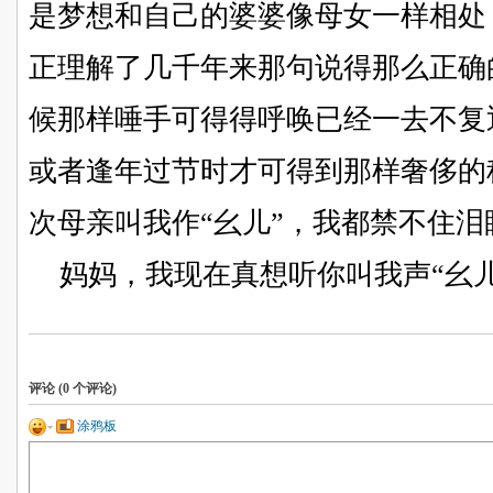
是梦想和自己的婆婆像母女一样相处
正理解了几千年来那句说得那么正确
候那样唾手可得得呼唤已经一去不复
或者逢年过节时才可得到那样奢侈的
次母亲叫我作
“
幺儿
”
，我都禁不住泪
妈妈，我现在真想听你叫我声
“
幺
评论 (
0
个评论)
涂鸦板