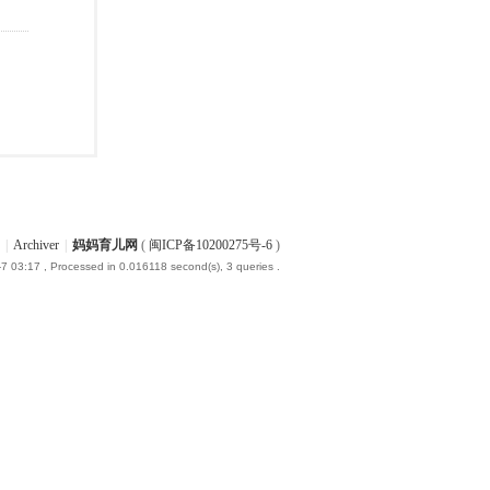
|
Archiver
|
妈妈育儿网
(
闽ICP备10200275号-6
)
7 03:17
, Processed in 0.016118 second(s), 3 queries .