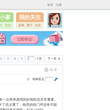
登录
注册
小家
我的关注
片
游戏
新事
圈子
好友
2
3
4
5
/ 5 页
下一页
#
电梯直达
1
有一台简单易用的好相机也非常重要。
大了也太重了，响亮的快门声还有可能
单反相机：EOS 1100D