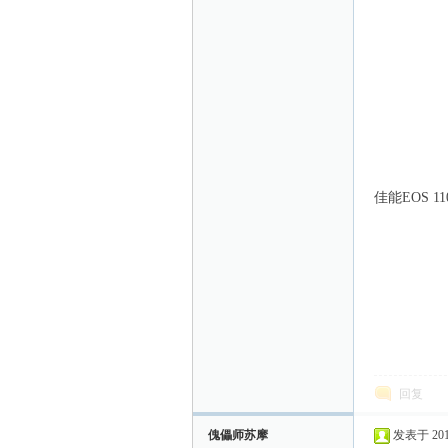
佳能EOS 1100
回复
傀儡师苏摩
发表于 2011-