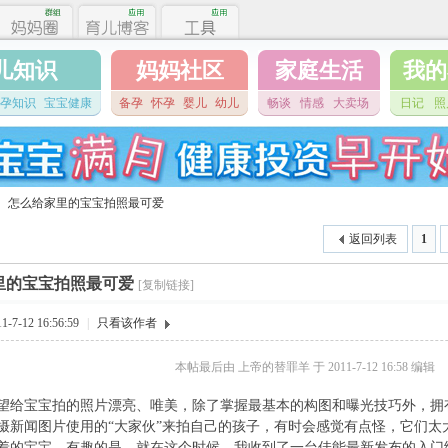
儿知识
妈妈社区
家庭生活
我的
孕知识
宝宝健康
备孕
怀孕
婴儿
幼儿
畅谈
情感
大卖场
日记
照
怎么给家里的宝宝拍照最可爱
返回列表
1
里的宝宝拍照最可爱
[复制链接]
7-12 16:56:59
|
只看该作者
本帖最后由 上帝的替罪羊 于 2011-7-12 16:58 编辑
望给宝宝拍的照片漂亮、唯美，除了掌握最基本的构图和曝光技巧外，拥
摄新闻图片使用的“大家伙”来拍自己的孩子，有时会感觉有点怪，它们太
着的宝宝。有趣的是，就在这个时候，我收到了一台佳能最新发布的入门级数码