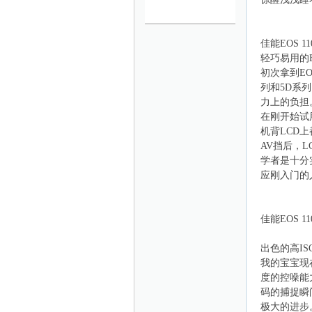
妈
佳能EOS 110
轻巧易用的EO
初次拿到EO
列和5D系
力上的负担
在刚开始试
机背LCD
AV挡后，
学者是十分
育
应刚入门的
佳能EOS 1100
出色的高IS
我的宝宝现
度的控噪能
码的捕捉瞬
极大的进步。
儿