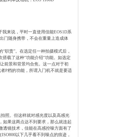
对于我来说，平时一直使用佳能EOS1D系
庭出门随身携带，不会在重量上造成体
“职责”。在选定任一种拍摄模式后，
次搭载了这种“功能介绍“功能。如选定
或让前景和背景均合焦。这一点对于初
或者P档的功能，所谓入门机不就是要适
光拍照。但这样就对感光度以及高感光
，如果这两点达不到要求，那么就连起
微透镜技术，佳能在高感控噪方面有了
在ISO800以下几乎看不到噪点的痕迹，