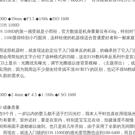
0D ◆19mm ◆F3.5 ◆1/60s ◆ISO 1600
S 1100D
S 1100D的第一感受就是小而轻，官方数据是机身重量仅有450g，特别
列，1100显得特别小巧圆润，这样轻便的机器很适合普通爱好者和一般家
。
用这部机器时，就发现这款定位于入门级单反的机器，的确承担了它入门的
上都会用简短的文字介绍了该种模式的功能，这在EOS数码单反系列中是首
LCD上显示：光圈优先曝光，调节光圈值以使背景模糊，（主题突出），
实用的，因为我周边不少朋友经常搞不清AV和TV的区别，也记不得M档
人群的需求么。
D ◆2 4mm ◆F 4.5 ◆1 /160s ◆I SO 1600
O 成像质量
在9个月，一岁以内的婴儿都不适于打闪光灯，我本人平时也喜欢用现场
力有要求。室外还好，要是在室内，特别是宝宝总在动，拍摄速度不能慢
间和画面不虚都难以做到。也只是前几年开始，由于采用了全新的无间隙
而现在，就连入门级的EOS 1100D的感光度范围也达到100-6400，而且