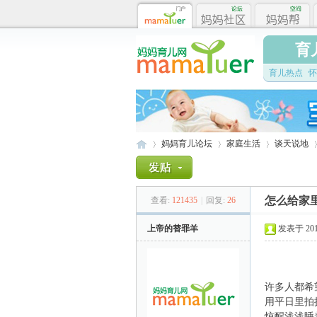
育
育儿热点
怀
妈妈育儿论坛
家庭生活
谈天说地
怎么给家
查看:
121435
|
回复:
26
妈
»
›
›
›
上帝的替罪羊
发表于 2011-
许多人都希
用平日里拍
惊醒浅浅睡