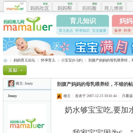
育儿知识
妈妈
育儿热点
怀孕知识
宝宝健康
备孕
怀孕
妈妈育儿论坛
怀孕育儿
小宝宝(0-3岁)
剖腹产妈妈的母乳喂养经，
楼主:
Jenny
剖腹产妈妈的母乳喂养经，不错的帖
妈
»
›
›
›
Jenny
楼主
|
发表于 2007-12-15 10:41:44
|
只看该
奶水够宝宝吃,要加