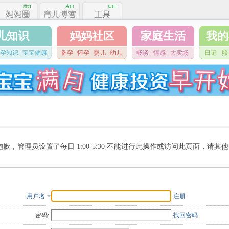
儿知识
妈妈社区
家庭生活
我的
孕知识
宝宝健康
备孕
怀孕
婴儿
幼儿
畅谈
情感
大卖场
日记
照
抱歉，管理员设置了每日 1:00-5:30 不能进行此操作或访问此页面，请其
用户名
注册
密码:
找回密码