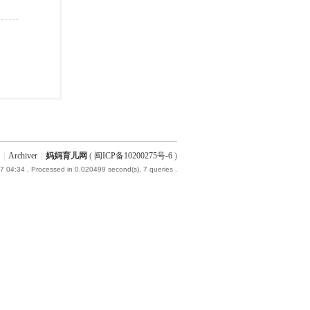
|
Archiver
|
妈妈育儿网
(
闽ICP备10200275号-6
)
7 04:34
, Processed in 0.020499 second(s), 7 queries .