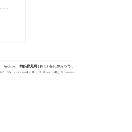
|
Archiver
|
妈妈育儿网
(
闽ICP备10200275号-6
)
6 16:55
, Processed in 0.031150 second(s), 8 queries .