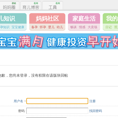
儿知识
妈妈社区
家庭生活
我的
孕知识
宝宝健康
备孕
怀孕
婴儿
幼儿
畅谈
情感
大卖场
日记
照
抱歉，您尚未登录，没有权限在该版块回帖
用户名
注册
密码:
找回密码