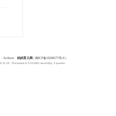
|
Archiver
|
妈妈育儿网
(
闽ICP备10200275号-6
)
6 11:16
, Processed in 0.012461 second(s), 3 queries .