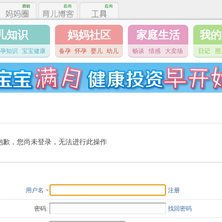
儿知识
妈妈社区
家庭生活
我的
孕知识
宝宝健康
备孕
怀孕
婴儿
幼儿
畅谈
情感
大卖场
日记
照
抱歉，您尚未登录，无法进行此操作
用户名
注册
密码:
找回密码