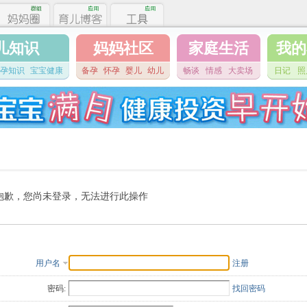
儿知识
妈妈社区
家庭生活
我的
孕知识
宝宝健康
备孕
怀孕
婴儿
幼儿
畅谈
情感
大卖场
日记
照
抱歉，您尚未登录，无法进行此操作
用户名
注册
密码:
找回密码