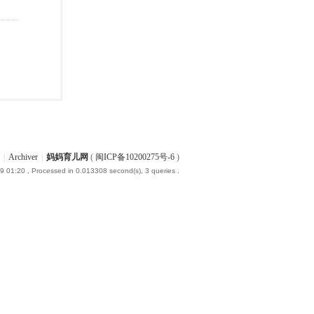
|
Archiver
|
妈妈育儿网
(
闽ICP备10200275号-6
)
9 01:20
, Processed in 0.013308 second(s), 3 queries .