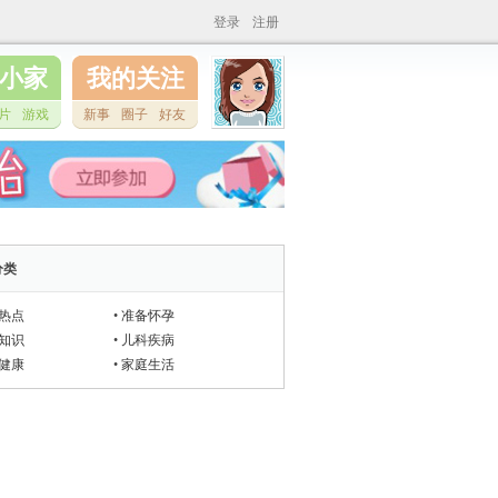
登录
注册
小家
我的关注
片
游戏
新事
圈子
好友
分类
热点
•
准备怀孕
知识
•
儿科疾病
健康
•
家庭生活