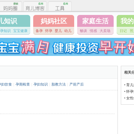
儿知识
妈妈社区
家庭生活
我的
孕知识
宝宝健康
备孕
怀孕
婴儿
幼儿
畅谈
情感
大卖场
日记
照
相关
孕妇饮食
|
孕期检查
|
孕妇知识
|
胎教方法
|
产前产后
•
育儿
•
怀孕
•
女性