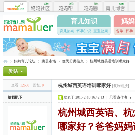
育儿知识
妈妈
育儿热点
怀孕知识
宝宝健康
备孕
怀孕
妈妈育儿论坛
跳蚤市场
便民分类信息
杭州城西英语培训哪家好
杭州城西英语培训哪家好
查看:
12638
|
回复:
0
[复制链接]
妈
»
›
›
›
给我趴下
发表于 2015-2-10 16:42:13
|
只看该作者
杭州城西英语、杭
哪家好？爸爸妈妈