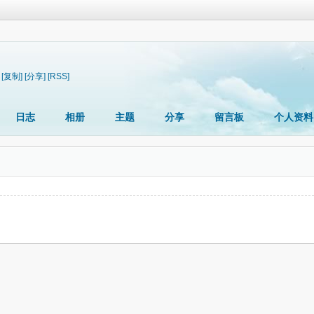
[复制]
[分享]
[RSS]
日志
相册
主题
分享
留言板
个人资料