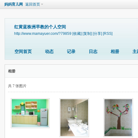
妈妈育儿网
返回首页
红黄蓝株洲早教的个人空间
http://www.mamayuer.com/?79859
[收藏]
[复制]
[分享]
[RSS]
空间首页
动态
记录
日志
相册
主
相册
共 7 张图片