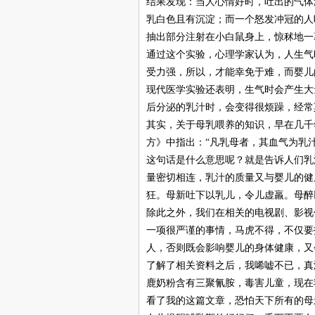
结果发现：当人心情好时，吐出的气体
乳白色且有沉淀；而一个怒发冲冠的人
抽出部分注射在小白鼠身上，惊秫地一
通过这个实验，心理学家认为，人生气
受力强，所以，才能幸免于难，而婴儿
现代医学实验还表明，生气时会产生大
后分泌的乳汁时，会变得很烦躁，经常
其实，关于母乳喂养的知识，早在几千
方》中指出：“凡乳母者，其血气为乳
这句话是什么意思呢？就是告诉人们乳
量密切相连，乳汁的质量又与婴儿的健
狂。母新吐下以乳儿，令儿虚羸。母醉
除此之外，我们在相关的电视剧、影视
一项很严谨的事情，马虎不得，不仅要
人，否则既会影响婴儿的身体健康，又
了解了相关资料之后，我唏嘘不已，真
鹿奶粉含有三聚氰胺，毒害儿童，现在
看了我的这篇文章，恐怕天下所有的母