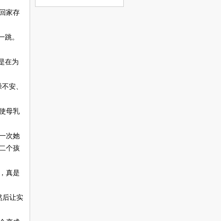
回家存
一跳。
是在为
躁不安、
使母乳
一次她
二个孩
，真是
然后让实