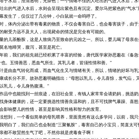
溶于水后，澄清透明，无杂色；一个情绪不佳的人吐出的气进入水后，水
吐出的气进入水后，水则会呈现出紫色且有沉淀。爱尔马把紫色的“气水”
幕发生了，仅仅过了几分钟，小白鼠就一命呜呼了。
时，体内分泌出带有毒素的物质，不仅会毒害自己，也会毒害孩子，由于
的耐受力远不及大人，出现毙命的情况是完全有可能的。
量的儿茶酚胺，这是人致病乃至致命的元凶之一。所以，婴儿喝了母亲在
莫名地啼哭，腹泻，甚至是死亡。
年前，我们的祖先就已经积累了丰富的经验，唐代医学家孙思邈在《备急
汁也。五情善恶，悉血气所生。其乳儿者，皆须性情和善。”
汁是由血气转化而成，而血气化生又与情绪有关，所以，情绪的好坏与乳
康成长分不开。故孙思邈明确指出：“母怒以乳儿，令儿喜惊，发气疝，
以乳儿，令儿身热腹满。”
作品中也能找到一丝痕迹，在旧社会里，有钱人家常常会请奶妈，挑选奶
找身体健康的，还一定要挑选性情善良温和的，且不可找脾气暴躁、喜怒
会影响婴儿的性情，甚至是影响其性格和智力的发育。
没想到，一个看似简单的母乳喂养，里面竟然有这么多学问，以前，我只
我明白了，我们自己也会制造“三聚氰胺”，毒害自己的小宝贝，简直太可
亲都不敢贸然生气了吧，不然你就是虎毒食子啊！