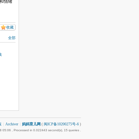
和情绪
收藏
全部
孩
版
|
Archiver
|
妈妈育儿网
(
闽ICP备10200275号-6
)
8 05:06
, Processed in 0.022443 second(s), 15 queries .