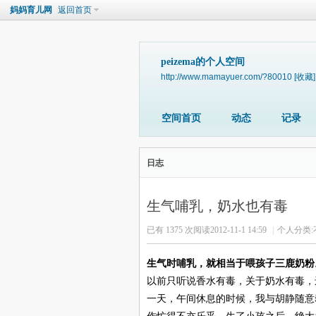
妈妈育儿网
返回首页
peizema的个人空间
http://www.mamayuer.com/?80010
[收藏]
空间首页
动态
记录
日志
生气哺乳，奶水也有毒
已有 1375 次阅读
2012-11-1 14:59
|
个人分类:
生气时哺乳，就相当于喂孩子三鹿奶粉
以前只听说香水有毒，关于奶水有毒，
一天，午间休息的时候，我与胡静随意