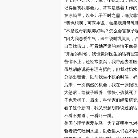
作忙得不亦乐乎，生了小孩之后，绝大
记得当初我那会儿，常常是趁着工作的
在冰箱里，以备儿子不时之需，确实非
“我也想啊，可医生说，如果我用母乳
“不是说母乳喂养好吗？怎么会害孩子
“因为我总爱生气，医生说哺乳期间，
自己找借口，可看她严肃的表情不像是
“开始的时候，我也觉得医生的话有些
苦恼不止，还经常腹泻，我带她去看医
虽然胡静说得有理有据的，但我对奶水
分泌出毒素。以前我生小孩的时候，妈
后来，一次偶然的机会，我在一张报纸
大怒后，给孩子喂养，很快小孩就死了
子也夭折了。后来，科学家们经常研究
看了这个新闻，我又想起胡静说过的话
不看不知道，一看吓一跳。
美国心理学家爱尔马，为了证明生气对
验者把气吐到水里，以收集人们在不同