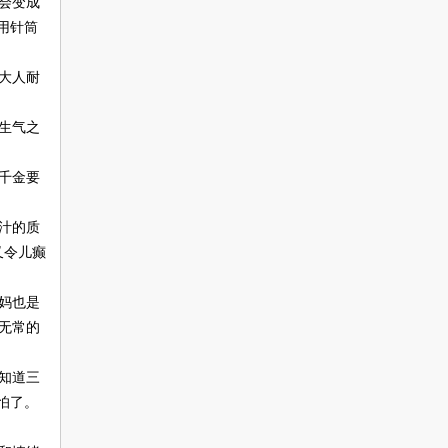
会变成
用针筒
大人耐
生气之
千金要
汁的质
又令儿癫
妈也是
无常的
知道三
怕了。