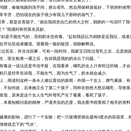
多数的人都买奶粉喂小孩，母乳喂养实在太累人了。
间隙，偷偷地跑到洗手间，挤出母乳，然后用保鲜袋装好，下班的时候带
常辛苦，恐怕现在的孩子很少有我儿子那样的福气了。
喂养，那是在害孩子。”就在我得意自己的伟大之时，胡静的一句话吓了我
呢？”我感到有些莫名其妙。
产妇是不能生气的，否则奶水也有毒。”起初我还以为胡静是逗我玩，或者
在开玩笑或者撒谎。望着我一脸的疑惑，胡静解释说。
言过其实，并没当回事，可有一段时间，我家宝贝吃过母乳之后，总是烦
生，医生检查一通之后，告诉我是我的奶水出了问题。”
有毒这一说法还是半信半疑，在我看来，哺乳的女人只有吃过药物，才会
妈只是经常告诉我，不能生气，因为生气了，奶水就会减少。
上，阅读到这样一条令人难以置信的新闻：外国一个女人，脾气暴躁，有
，不知何故，后来她又生了第二个孩子，同样在勃然大怒后哺乳，导致第
发现，原来是这个女人生气时母乳产生了毒素，毒死了孩子。
，本着刨根问底的精神，严谨求实的态度，我去图书馆查阅了相关的资料
健康的影响，进行了一个实验：把一只玻璃管插在盛有
0
度水的容器里，
情绪状态下的“气水”。