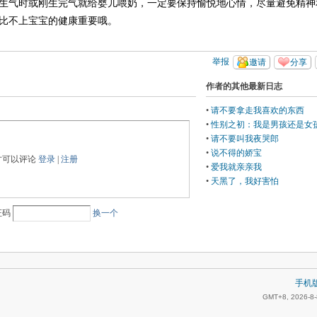
生气时或刚生完气就给婴儿喂奶，一定要保持愉悦地心情，尽量避免精神
比不上宝宝的健康重要哦。
举报
邀请
分享
作者的其他最新日志
•
请不要拿走我喜欢的东西
•
性别之初：我是男孩还是女
•
请不要叫我夜哭郎
•
说不得的娇宝
才可以评论
登录
|
注册
•
爱我就亲亲我
•
天黑了，我好害怕
证码
换一个
手机
GMT+8, 2026-8-