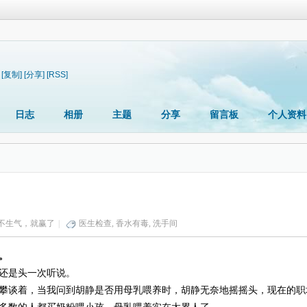
[复制]
[分享]
[RSS]
日志
相册
主题
分享
留言板
个人资料
不生气，就赢了
|
医生检查
,
香水有毒
,
洗手间
。
还是头一次听说。
攀谈着，当我问到胡静是否用母乳喂养时，胡静无奈地摇摇头，现在的职