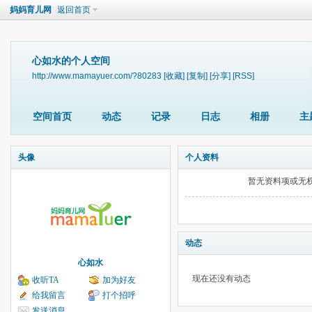
妈妈育儿网
返回首页
心如水的个人空间
http://www.mamayuer.com/?80283
[收藏]
[复制]
[分享]
[RSS]
空间首页
动态
记录
日志
相册
主
头像
个人资料
暂无资料项或无
动态
心如水
现在还没有动态
收听TA
加为好友
给我留言
打个招呼
发送消息