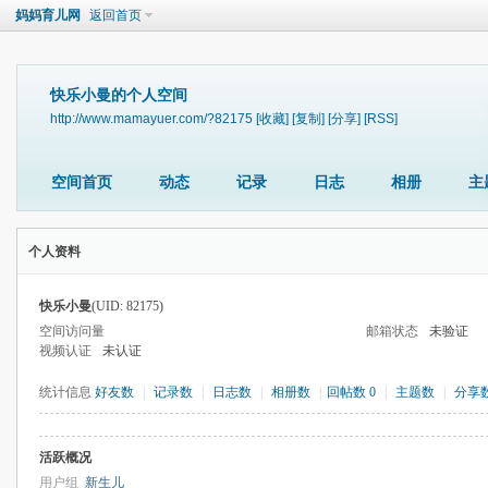
妈妈育儿网
返回首页
快乐小曼的个人空间
http://www.mamayuer.com/?82175
[收藏]
[复制]
[分享]
[RSS]
空间首页
动态
记录
日志
相册
主
个人资料
快乐小曼
(UID: 82175)
空间访问量
邮箱状态
未验证
视频认证
未认证
统计信息
好友数
|
记录数
|
日志数
|
相册数
|
回帖数 0
|
主题数
|
分享
活跃概况
用户组
新生儿