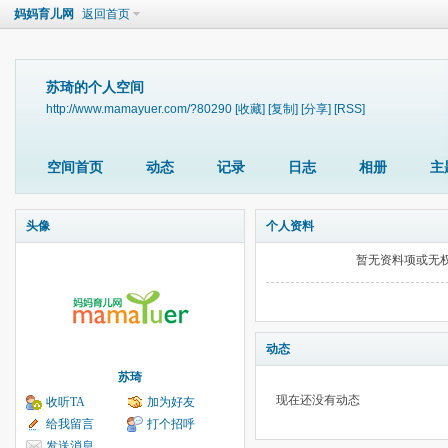
妈妈育儿网
返回首页
苏琦的个人空间
http://www.mamayuer.com/?80290
[收藏]
[复制]
[分享]
[RSS]
空间首页
动态
记录
日志
相册
主
头像
个人资料
暂无资料项或无
动态
苏琦
现在还没有动态
收听TA
加为好友
给我留言
打个招呼
发送消息