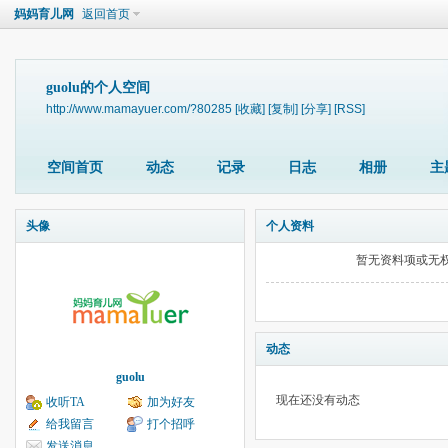
妈妈育儿网
返回首页
guolu的个人空间
http://www.mamayuer.com/?80285
[收藏]
[复制]
[分享]
[RSS]
空间首页
动态
记录
日志
相册
主
头像
个人资料
暂无资料项或无
动态
guolu
现在还没有动态
收听TA
加为好友
给我留言
打个招呼
发送消息