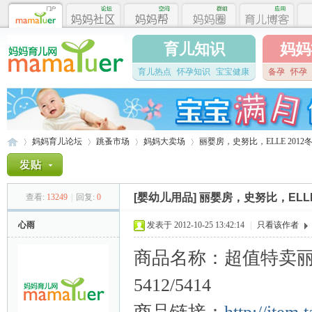
育儿知识
妈妈
育儿热点
怀孕知识
宝宝健康
备孕
怀孕
妈妈育儿论坛
跳蚤市场
妈妈大卖场
丽婴房，史努比，ELLE 2012
[婴幼儿用品]
丽婴房，史努比，ELLE
查看:
13249
|
回复:
0
妈
»
›
›
›
心雨
发表于 2012-10-25 13:42:14
|
只看该作者
商品名称：超值特卖丽
5412/5414