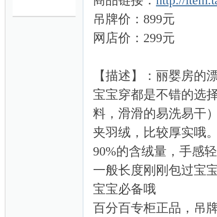
商品链接：
http://item
吊牌价：899元
妈
网店价：299元
【描述】：丽婴房的
宝宝穿都是不错的选
料，滑滑的易洗易干
育
夹羽绒，比较厚实哦
90%的含绒量，手感
一般长度刚刚包过宝
宝宝必备哦
百分百专柜正品，吊牌
儿