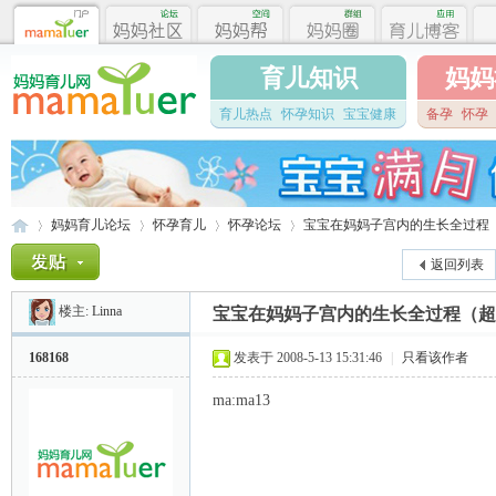
育儿知识
妈妈
育儿热点
怀孕知识
宝宝健康
备孕
怀孕
妈妈育儿论坛
怀孕育儿
怀孕论坛
宝宝在妈妈子宫内的生长全过程
返回列表
楼主:
Linna
宝宝在妈妈子宫内的生长全过程（超
妈
»
›
›
›
168168
发表于 2008-5-13 15:31:46
|
只看该作者
ma:ma13