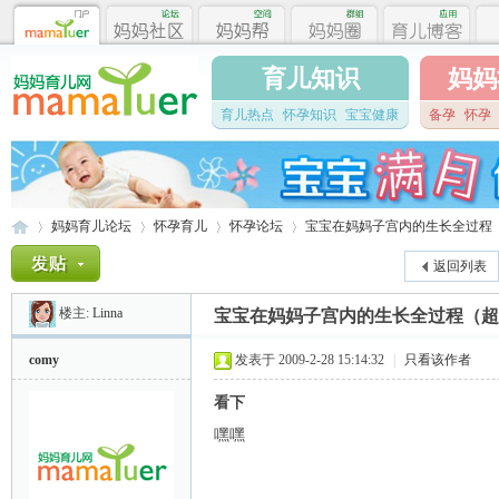
育儿知识
妈妈
育儿热点
怀孕知识
宝宝健康
备孕
怀孕
妈妈育儿论坛
怀孕育儿
怀孕论坛
宝宝在妈妈子宫内的生长全过程
返回列表
楼主:
Linna
宝宝在妈妈子宫内的生长全过程（超
妈
»
›
›
›
comy
发表于 2009-2-28 15:14:32
|
只看该作者
看下
嘿嘿