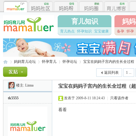
育儿知识
妈妈
育儿热点
怀孕知识
宝宝健康
备孕
怀孕
妈妈育儿论坛
怀孕育儿
怀孕论坛
宝宝在妈妈子宫内的生长全过程
返回列表
1 ...
楼主:
Linna
宝宝在妈妈子宫内的生长全过程（超
妈
»
›
›
›
tk5555
发表于 2009-8-11 18:24:43
|
只看该作者
看看