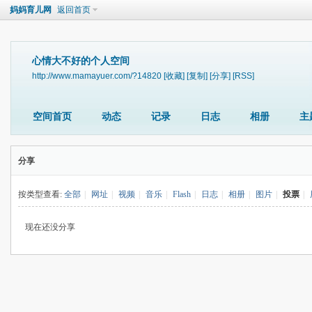
妈妈育儿网
返回首页
心情大不好的个人空间
http://www.mamayuer.com/?14820
[收藏]
[复制]
[分享]
[RSS]
空间首页
动态
记录
日志
相册
主
分享
按类型查看:
全部
|
网址
|
视频
|
音乐
|
Flash
|
日志
|
相册
|
图片
|
投票
|
现在还没分享