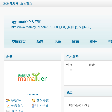
妈妈育儿网
返回首页
xgyaona的个人空间
http://www.mamayuer.com/?79568
[收藏]
[复制]
[分享]
[RSS]
空间首页
动态
记录
日志
相册
主
头像
个人资料
性别
保密
生日
动态
xgyaona
收听TA
加为好友
现在还没有动态
给我留言
打个招呼
发送消息