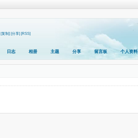
[复制]
[分享]
[RSS]
日志
相册
主题
分享
留言板
个人资料