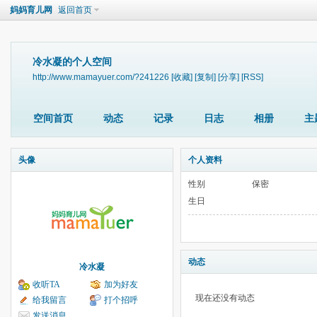
妈妈育儿网
返回首页
冷水凝的个人空间
http://www.mamayuer.com/?241226
[收藏]
[复制]
[分享]
[RSS]
空间首页
动态
记录
日志
相册
主
头像
个人资料
性别
保密
生日
动态
冷水凝
收听TA
加为好友
现在还没有动态
给我留言
打个招呼
发送消息