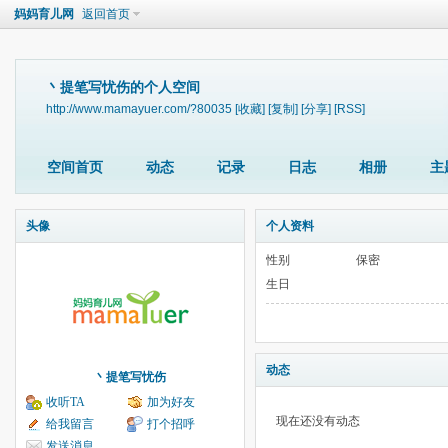
妈妈育儿网
返回首页
丶提笔写忧伤的个人空间
http://www.mamayuer.com/?80035
[收藏]
[复制]
[分享]
[RSS]
空间首页
动态
记录
日志
相册
主
头像
个人资料
性别
保密
生日
动态
丶提笔写忧伤
收听TA
加为好友
现在还没有动态
给我留言
打个招呼
发送消息