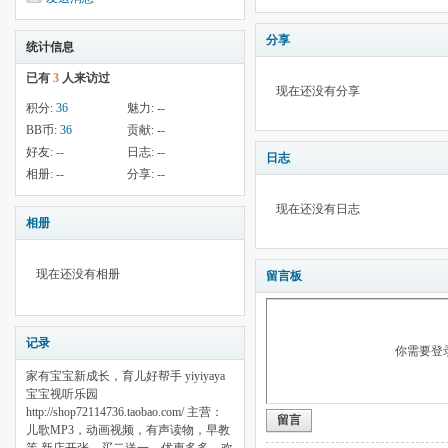
分享
统计信息
已有
3
人来访过
现在还没有分享
积分:
36
魅力:
--
BB币:
36
贡献:
--
好友:
--
日志:
--
日志
相册:
--
分享:
--
现在还没有日志
相册
现在还没有相册
留言板
记录
你需要登
家有宝宝新成长，育儿好帮手 yiyiyaya
宝宝视听乐园
http://shop72114736.taobao.com/ 主营：
留言
儿歌MP3，动画视频，有声读物，早教