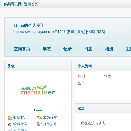
妈妈育儿网
返回首页
Linna的个人空间
http://www.mamayuer.com/?1016
[收藏]
[复制]
[分享]
[RSS]
空间首页
动态
记录
日志
相册
主
头像
个人资料
性别
保密
生日
动态
Linna
收听TA
加为好友
现在还没有动态
给我留言
打个招呼
发送消息